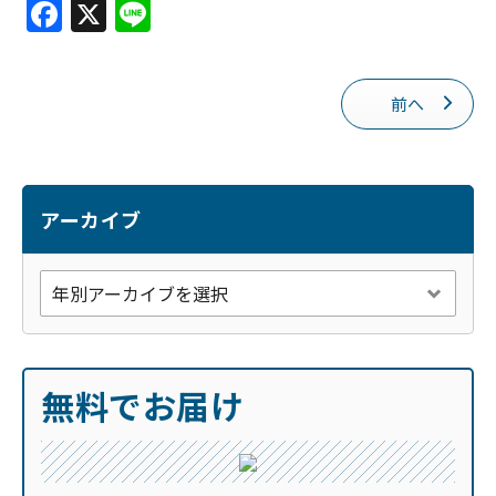
F
X
Li
a
n
c
e
前へ
e
b
o
o
アーカイブ
k
無料でお届け