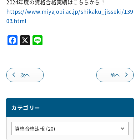
2024年度の資格合格実績はこちらから！
https://www.miyajobi.ac.jp/shikaku_jisseki/139
03.html
F
X
Li
a
n
c
e
e
次へ
前へ
b
o
o
k
カテゴリー