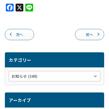
F
X
Li
a
n
c
e
e
次へ
前へ
b
o
o
k
カテゴリー
アーカイブ