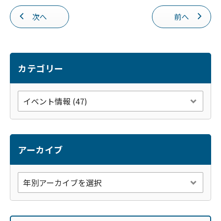
e
次へ
前へ
b
o
o
k
カテゴリー
アーカイブ