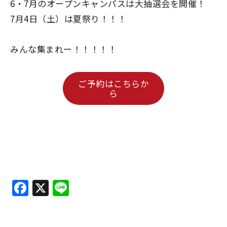
6・7月のオープンキャンパスは大抽選会を開催！
7月4日（土）は夏祭り！！！
みんな集まれー！！！！！
ご予約はこちらか
ら
F
X
Li
a
n
c
e