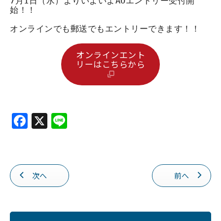
7月1日（水）よりいよいよAOエントリー受付開
始！！
オンラインでも郵送でもエントリーできます！！
オンラインエント
リーはこちらから
F
X
Li
a
n
c
e
e
次へ
前へ
b
o
o