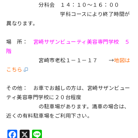
分科会 １４：１０～１６：００
学科コースにより終了時間が
異なります。
場 所：
宮崎サザンビューティ美容専門学校 ５
階
宮崎市老松１－１－１７ →
地図は
こちら
その他： お車でお越しの方は、宮崎サザンビュー
ティ美容専門学校に２０台程度
の駐車場があります。満車の場合は、
近くの有料駐車場をご利用下さい。
F
X
Li