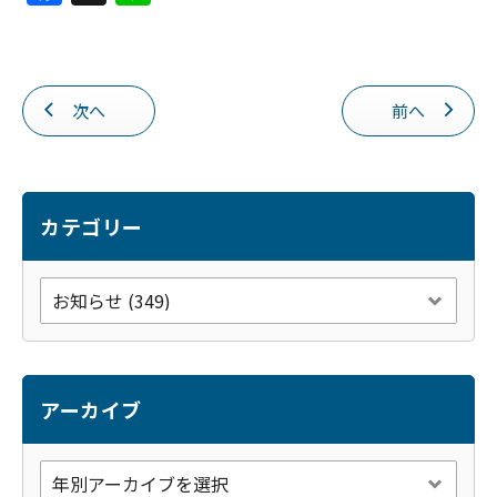
a
n
c
e
e
次へ
前へ
b
o
o
k
カテゴリー
アーカイブ