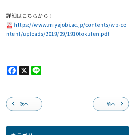
詳細はこちらから！
https://www.miyajobi.ac.jp/contents/wp-co
ntent/uploads/2019/09/1910tokuten.pdf
F
X
Li
a
n
c
e
e
次へ
前へ
b
o
o