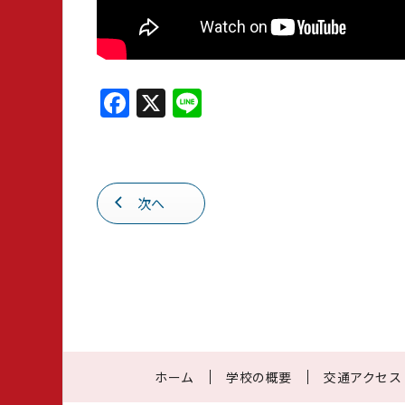
F
X
Li
a
n
c
e
e
次へ
b
o
o
k
ホーム
学校の概要
交通アクセス