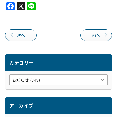
F
X
Li
a
n
c
e
e
次へ
前へ
b
o
o
k
カテゴリー
アーカイブ